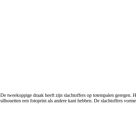
e tweekoppige draak heeft zijn slachtoffers op totempalen geregen. He
e silhouetten een fotoprint als andere kant hebben. De slachtoffers vor